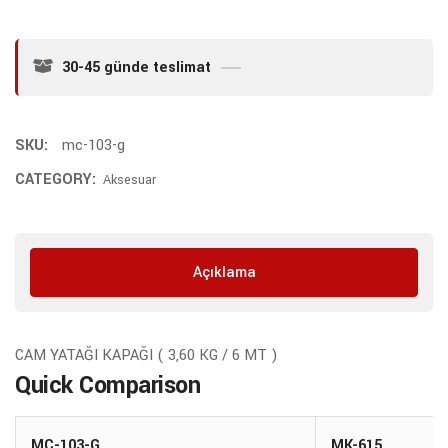
30-45 günde teslimat
SKU:
mc-103-g
CATEGORY:
Aksesuar
Açıklama
CAM YATAĞI KAPAĞI ( 3,60 KG / 6 MT )
Quick Comparison
MC-103-G
MK-615