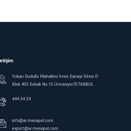
letişim
Yukarı Dudullu Mahallesi İmes Sanayi Sitesi D-
Blok 403 Sokak No:15 Ümraniye/İSTANBUL
444 34 24
info@ar.mesapol.com
export@ar.mesapol.com