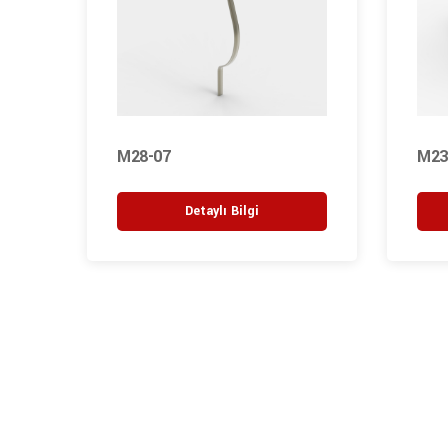
M28-07
M23
Detaylı Bilgi