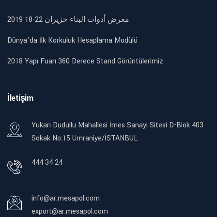
2019 18-22 معرض أدوات البناء حزيران
Dünya’da İlk Korkuluk Hesaplama Modülü
2018 Yapı Fuarı 360 Derece Stand Görüntülerimiz
İletişim
Yukarı Dudullu Mahallesi İmes Sanayi Sitesi D-Blok 403
Sokak No:15 Ümraniye/İSTANBUL
444 34 24
info@ar.mesapol.com
export@ar.mesapol.com