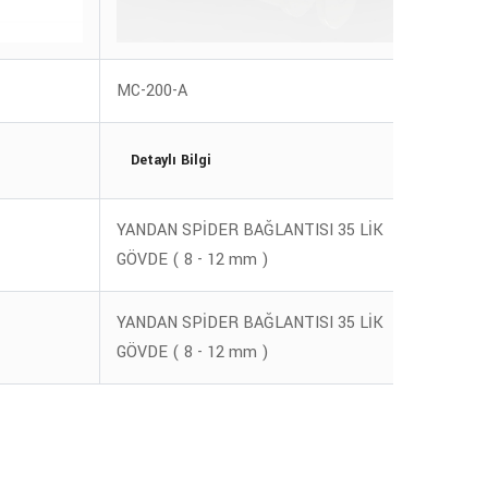
MC-200-A
m27-5
Detaylı Bilgi
Deta
YANDAN SPİDER BAĞLANTISI 35 LİK
M10 T
GÖVDE ( 8 - 12 mm )
YANDAN SPİDER BAĞLANTISI 35 LİK
M10 T
GÖVDE ( 8 - 12 mm )