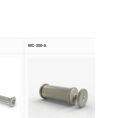
MC-200-A
M27-