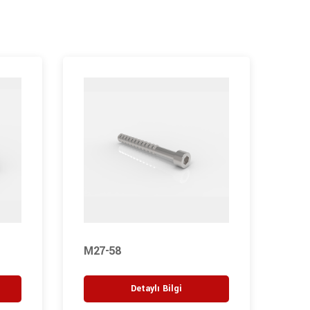
M27-58
MK-
Detaylı Bilgi