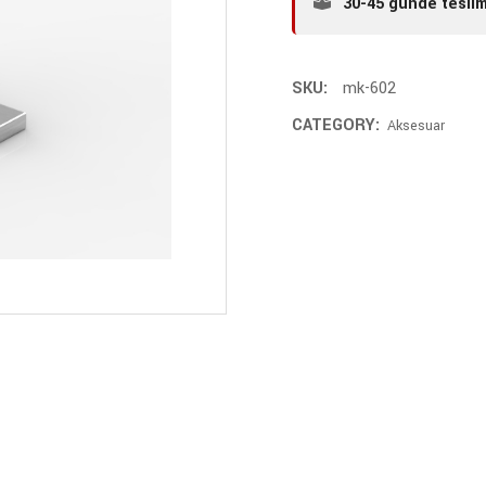
30-45 günde tesli
SKU:
mk-602
CATEGORY:
Aksesuar