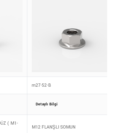
m27-52-B
M18-1
Detaylı Bilgi
Deta
ÜZ ( M1-
EKO E
M12 FLANŞLI SOMUN
PROFİ