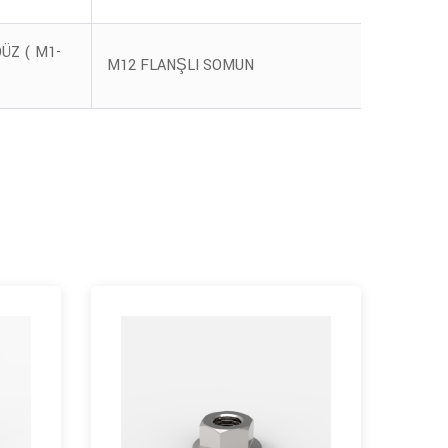
ÜZ ( M1-
EKO E
M12 FLANŞLI SOMUN
PROFİ