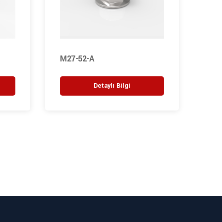
M27-52-A
M27
Detaylı Bilgi