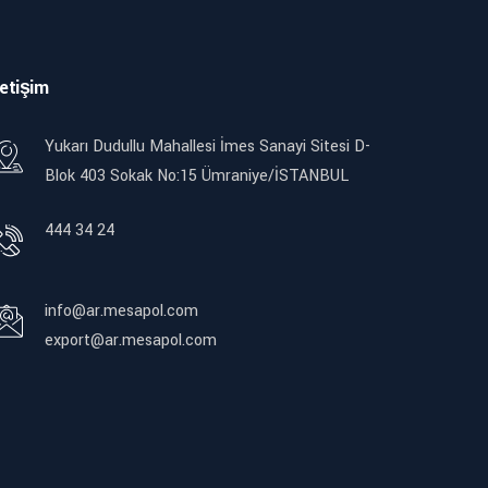
letişim
Yukarı Dudullu Mahallesi İmes Sanayi Sitesi D-
Blok 403 Sokak No:15 Ümraniye/İSTANBUL
444 34 24
info@ar.mesapol.com
export@ar.mesapol.com