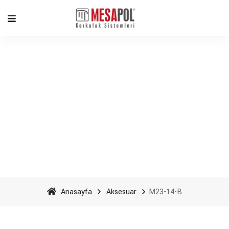
M23-14-B - Mesapol
Aluminyum
Anasayfa
Aksesuar
M23-14-B