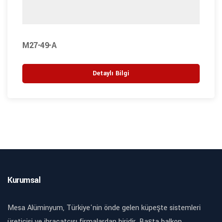
M27-49-A
Detaylı Bilgi
Kurumsal
Mesa Alüminyum, Türkiye'nin önde gelen küpeşte sistemleri
üreticisi ve ihracatçısı firmalardan biridir. Başta balkon,