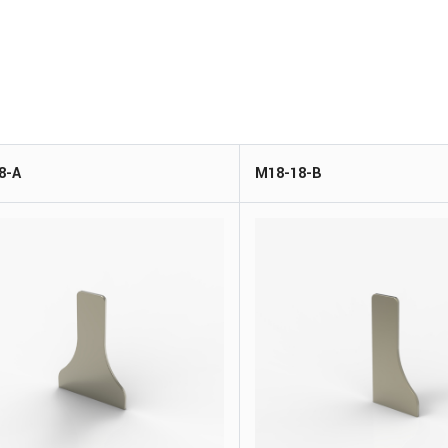
8-A
M18-18-B