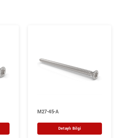
M27-45-A
MC-
Detaylı Bilgi