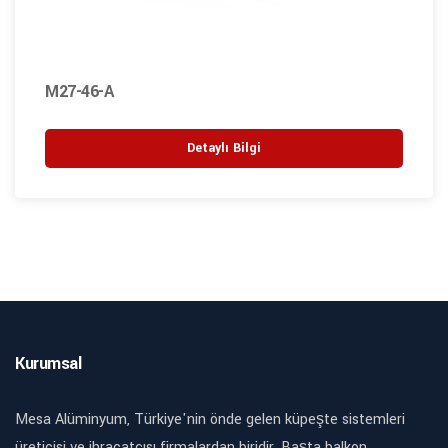
M27-46-A
Detaylı Bilgi
Kurumsal
Mesa Alüminyum, Türkiye'nin önde gelen küpeşte sistemleri
üreticisi ve ihracatçısı firmalardan biridir. Başta balkon,