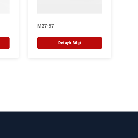
M27-57
M27
Detaylı Bilgi