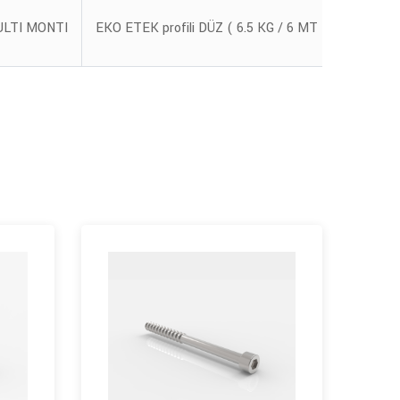
EKO E
ULTI MONTI
EKO ETEK profili DÜZ ( 6.5 KG / 6 MT )
12-C 