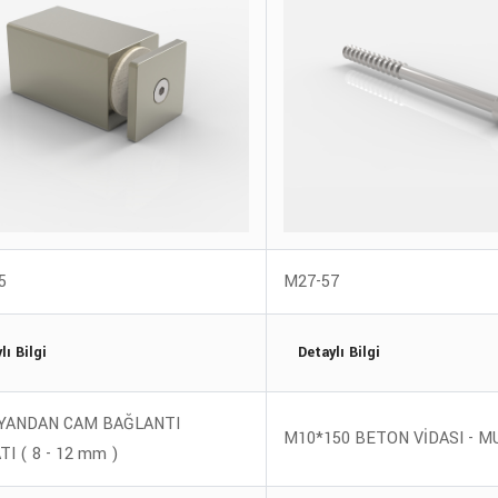
5
M27-57
lı Bilgi
Detaylı Bilgi
YANDAN CAM BAĞLANTI
M10*150 BETON VİDASI - M
I ( 8 - 12 mm )