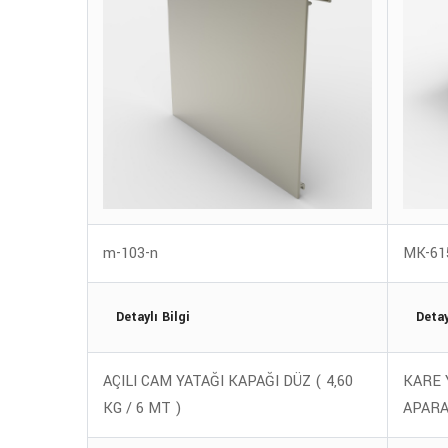
m-103-n
MK-61
Detaylı Bilgi
Detay
AÇILI CAM YATAĞI KAPAĞI DÜZ ( 4,60
KARE 
KG / 6 MT )
APARAT