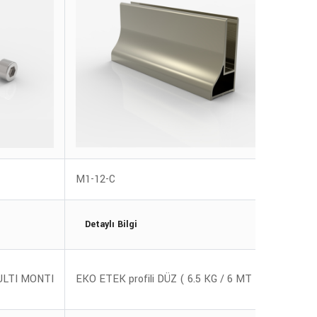
M1-12-C
M18-1
Detaylı Bilgi
Deta
EKO E
ULTI MONTI
EKO ETEK profili DÜZ ( 6.5 KG / 6 MT )
12-C 