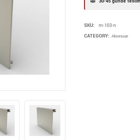
30-45 günde tesli
SKU:
m-103-n
CATEGORY:
Aksesuar