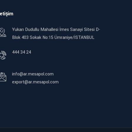
letişim
Yukarı Dudullu Mahallesi İmes Sanayi Sitesi D-
Blok 403 Sokak No:15 Ümraniye/İSTANBUL
444 34 24
info@ar.mesapol.com
export@ar.mesapol.com