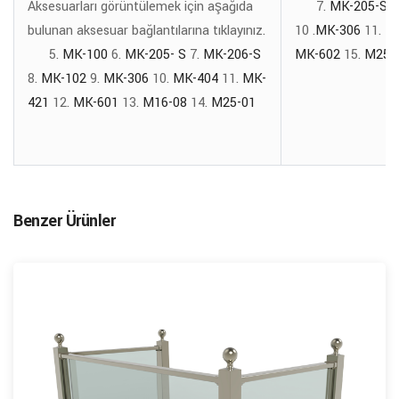
Aksesuarları görüntülemek için aşağıda
7.
MK-205-S
8
bulunan aksesuar bağlantılarına tıklayınız.
10 .
MK-306
11.
M
5.
MK-100
6.
MK-205- S
7.
MK-206-S
MK-602
15.
M25-
8.
MK-102
9.
MK-306
10.
MK-404
11.
MK-
421
12.
MK-601
13.
M16-08
14.
M25-01
Benzer Ürünler