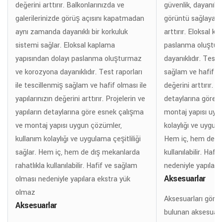
değerini arttırır. Balkonlarınızda ve
güvenlik, dayanıklıl
galerilerinizde görüş açısını kapatmadan
görüntü sağlayarak
aynı zamanda dayanıklı bir korkuluk
arttırır. Eloksal 
sistemi sağlar. Eloksal kaplama
paslanma oluştur
yapısından dolayı paslanma oluşturmaz
dayanıklıdır. Test 
ve korozyona dayanıklıdır. Test raporları
sağlam ve hafif olm
ile tescillenmiş sağlam ve hafif olması ile
değerini arttırır. P
yapılarınızın değerini arttırır. Projelerin ve
detaylarına göre 
yapıların detaylarına göre esnek çalışma
montaj yapısı uyg
ve montaj yapısı uygun çözümler,
kolaylığı ve uygula
kullanım kolaylığı ve uygulama çeşitliliği
Hem iç, hem de dı
sağlar. Hem iç, hem de dış mekanlarda
kullanılabilir. Haf
rahatlıkla kullanılabilir. Hafif ve sağlam
nedeniyle yapılara
Aksesuarlar
olması nedeniyle yapılara ekstra yük
olmaz
Aksesuarları görü
Aksesuarlar
bulunan aksesuar b