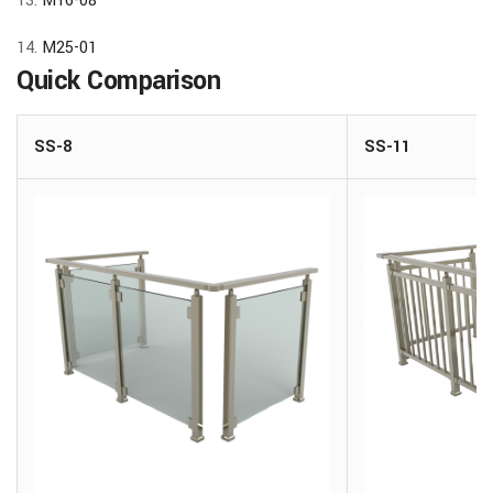
13.
M16-08
14.
M25-01
Quick Comparison
SS-8
SS-11