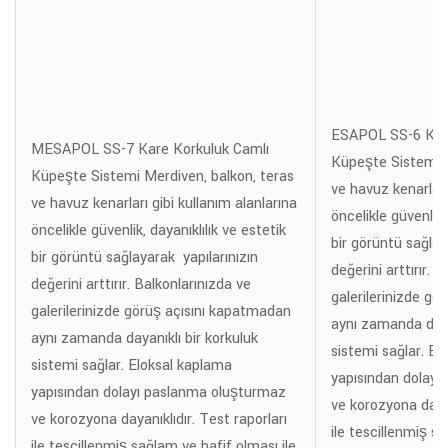
ESAPOL SS-6 Kare
MESAPOL SS-7 Kare Korkuluk Camlı
Küpeşte Sistemi M
Küpeşte Sistemi Merdiven, balkon, teras
ve havuz kenarları
ve havuz kenarları gibi kullanım alanlarına
öncelikle güvenlik,
öncelikle güvenlik, dayanıklılık ve estetik
bir görüntü sağlay
bir görüntü sağlayarak yapılarınızın
değerini arttırır. 
değerini arttırır. Balkonlarınızda ve
galerilerinizde gö
galerilerinizde görüş açısını kapatmadan
aynı zamanda dayan
aynı zamanda dayanıklı bir korkuluk
sistemi sağlar. El
sistemi sağlar. Eloksal kaplama
yapısından dolay
yapısından dolayı paslanma oluşturmaz
ve korozyona dayan
ve korozyona dayanıklıdır. Test raporları
ile tescillenmiş s
ile tescillenmiş sağlam ve hafif olması ile