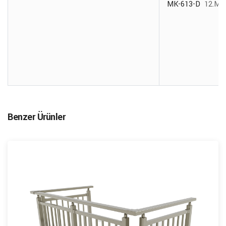
MK-613-D
12.MK
Benzer Ürünler