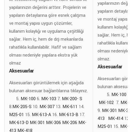
yapılarınızın değeri
yapılarınızın değerini arttırır. Projelerin ve
yapıların detaylar
yapıların detaylarına göre esnek çalışma
ve montaj yapısı 
ve montaj yapısı uygun çözümler,
kullanım kolaylığı 
kullanım kolaylığı ve uygulama çeşitliliği
sağlar. Hem iç, h
sağlar. Hem iç, hem de dış mekanlarda
rahatlıkla kullanıl
rahatlıkla kullanılabilir. Hafif ve sağlam
olması nedeniyle y
olması nedeniyle yapılara ekstra yük
olmaz.
olmaz
Aksesuarlar
Aksesuarlar
Aksesuarları görü
Aksesuarları görüntülemek için aşağıda
bulunan aksesuar b
bulunan aksesuar bağlantılarına tıklayınız.
5.
MK-100 M
5.
MK-100
6.
MK-103
7.
MK-200- S
MK-102
7.
MK-2
8.
MK-205-S
10.
MK-307
13.
MK-611
14.
9.
MK-301
MK-30
M25-01
15.
MK-613-A
16.
MK-613-B
17.
413 MK-414
12.
MK-613-D
MK-301
MK-306
MK-206
MK-
M25-01
15.
MK-6
413
MK-418