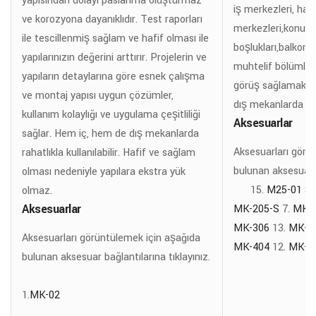
yapısından dolayı paslanma oluşturmaz
iş merkezleri, hav
ve korozyona dayanıklıdır. Test raporları
merkezleri,konut v
ile tescillenmiş sağlam ve hafif olması ile
boşlukları,balkon,
yapılarınızın değerini arttırır. Projelerin ve
muhtelif bölümler
yapıların detaylarına göre esnek çalışma
görüş sağlamak içi
ve montaj yapısı uygun çözümler,
dış mekanlarda raha
kullanım kolaylığı ve uygulama çeşitliliği
Aksesuarlar
sağlar. Hem iç, hem de dış mekanlarda
Aksesuarları görü
rahatlıkla kullanılabilir. Hafif ve sağlam
bulunan aksesuar b
olması nedeniyle yapılara ekstra yük
15.
M25-01
8.
olmaz.
Aksesuarlar
MK-205-S
7.
MK-2
MK-306
13.
MK-4
Aksesuarları görüntülemek için aşağıda
MK-404
12.
MK-6
bulunan aksesuar bağlantılarına tıklayınız.
1.
MK-02