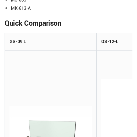
MC-609
MK-613-A
Quick Comparison
GS-09 L
GS-12-L