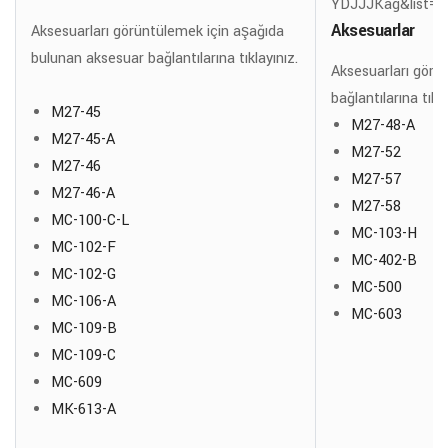
YDJJJKag&list=
Aksesuarlar
Aksesuarları görüntülemek için aşağıda
bulunan aksesuar bağlantılarına tıklayınız.
Aksesuarları görü
bağlantılarına tıkl
M27-45
M27-48-A
M27-45-A
M27-52
M27-46
M27-57
M27-46-A
M27-58
MC-100-C-L
MC-103-H
MC-102-F
MC-402-B
MC-102-G
MC-500
MC-106-A
MC-603
MC-109-B
MC-109-C
MC-609
MK-613-A