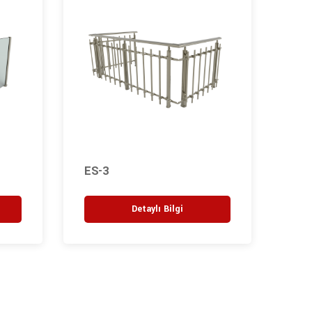
ES-3
ES-
Detaylı Bilgi