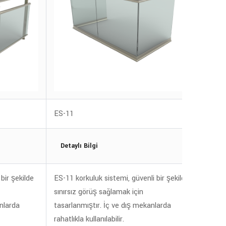
ES-11
ES-3
Detaylı Bilgi
Deta
bir şekilde
ES-11 korkuluk sistemi, güvenli bir şekilde
ES-3 k
sınırsız görüş sağlamak için
sınırs
anlarda
tasarlanmıştır. İç ve dış mekanlarda
tasarl
rahatlıkla kullanılabilir.
rahatlı