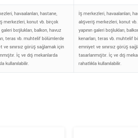
ezleri, havaalanları, hastane,
İş merkezleri, havaalanları, h
iş merkezleri, konut vb. birçok
alışveriş merkezleri, konut vb.
 galeri boşlukları, balkon, havuz
yapının galeri boşlukları, balk
rı, teras vb. muhtelif bölümlerde
kenarları, teras vb. muhtelif 
t ve sınırsız görüş sağlamak için
emniyet ve sınırsız görüş sağ
anmıştır. İç ve dış mekanlarda
tasarlanmıştır. İç ve dış mek
kla kullanılabilir.
rahatlıkla kullanılabilir.