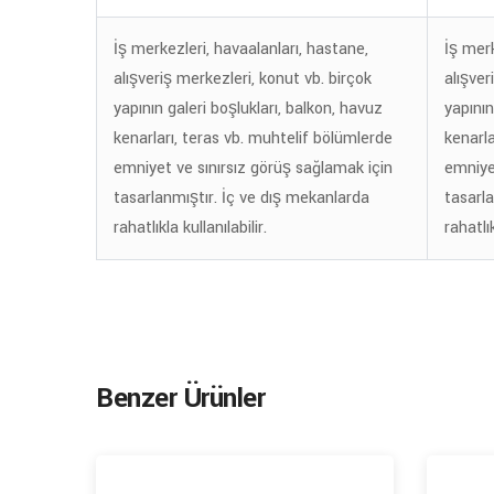
İş merkezleri, havaalanları, hastane,
İş merk
alışveriş merkezleri, konut vb. birçok
alışver
yapının galeri boşlukları, balkon, havuz
yapının
kenarları, teras vb. muhtelif bölümlerde
kenarla
emniyet ve sınırsız görüş sağlamak için
emniye
tasarlanmıştır. İç ve dış mekanlarda
tasarl
rahatlıkla kullanılabilir.
rahatlı
Benzer Ürünler