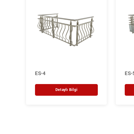
ES-4
ES-
Detaylı Bilgi