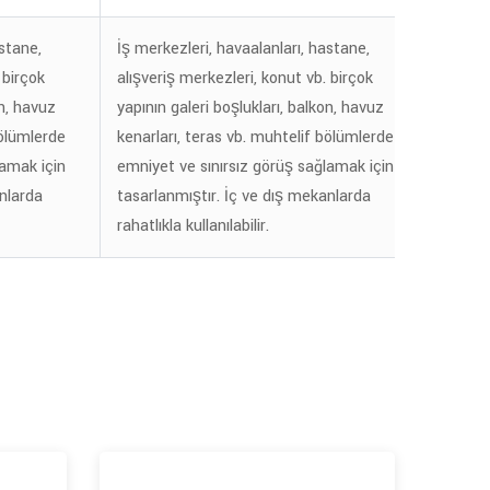
astane,
İş merkezleri, havaalanları, hastane,
İş mer
 birçok
alışveriş merkezleri, konut vb. birçok
alışve
on, havuz
yapının galeri boşlukları, balkon, havuz
yapını
bölümlerde
kenarları, teras vb. muhtelif bölümlerde
kenarl
lamak için
emniyet ve sınırsız görüş sağlamak için
emniye
anlarda
tasarlanmıştır. İç ve dış mekanlarda
tasarl
rahatlıkla kullanılabilir.
rahatlı