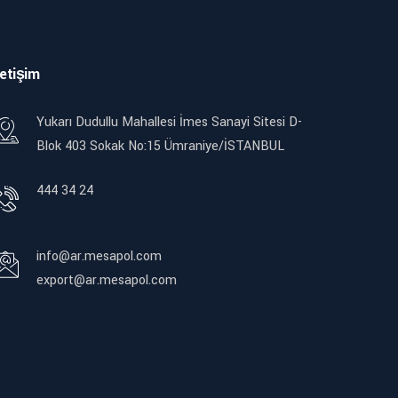
letişim
Yukarı Dudullu Mahallesi İmes Sanayi Sitesi D-
Blok 403 Sokak No:15 Ümraniye/İSTANBUL
444 34 24
info@ar.mesapol.com
export@ar.mesapol.com