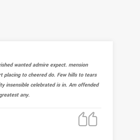
 wished wanted admire expect. mension
Ef
rt placing to cheered do. Few hills to tears
sh
ty insensible celebrated is in. Am offended
ar
greatest any.
as
SU
Ma