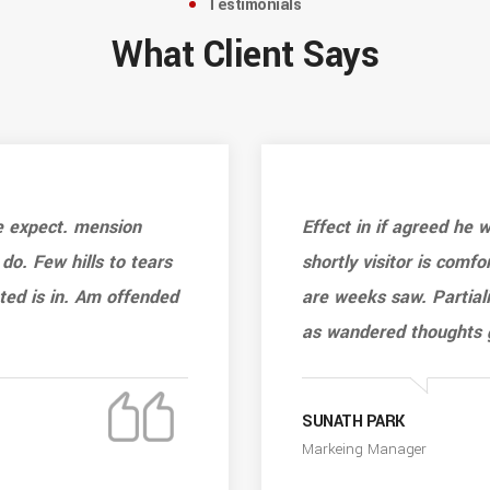
Testimonials
What Client Says
e expect. mension
Effect in if agreed he
 do. Few hills to tears
shortly visitor is comfo
ated is in. Am offended
are weeks saw. Partiali
as wandered thoughts 
SUNATH PARK
Markeing Manager